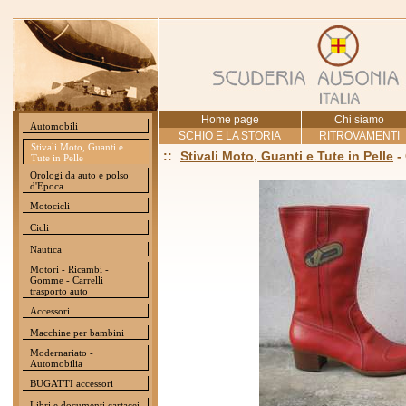
Home page
Chi siamo
Automobili
SCHIO E LA STORIA
RITROVAMENTI
Stivali Moto, Guanti e
::
Stivali Moto, Guanti e Tute in Pelle
-
Tute in Pelle
Orologi da auto e polso
d'Epoca
Motocicli
Cicli
Nautica
Motori - Ricambi -
Gomme - Carrelli
trasporto auto
Accessori
Macchine per bambini
Modernariato -
Automobilia
BUGATTI accessori
Libri e documenti cartacei