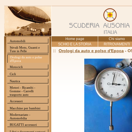
Home page
Chi siamo
Automobili
SCHIO E LA STORIA
RITROVAMENTI
Stivali Moto, Guanti e
::
Orologi da auto e polso d'Epoca
- O
Tute in Pelle
Orologi da auto e polso
d'Epoca
Motocicli
Cicli
Nautica
Motori - Ricambi -
Gomme - Carrelli
trasporto auto
Accessori
Macchine per bambini
Modernariato -
Automobilia
BUGATTI accessori
Libri e documenti cartacei