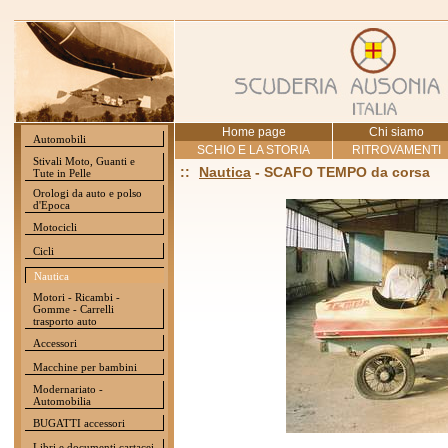
Home page
Chi siamo
Automobili
SCHIO E LA STORIA
RITROVAMENTI
Stivali Moto, Guanti e
::
Nautica
- SCAFO TEMPO da corsa
Tute in Pelle
Orologi da auto e polso
d'Epoca
Motocicli
Cicli
Nautica
Motori - Ricambi -
Gomme - Carrelli
trasporto auto
Accessori
Macchine per bambini
Modernariato -
Automobilia
BUGATTI accessori
Libri e documenti cartacei