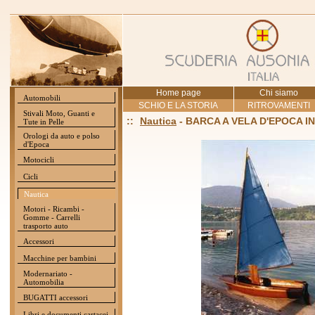
Home page
Chi siamo
Automobili
SCHIO E LA STORIA
RITROVAMENTI
Stivali Moto, Guanti e
::
Nautica
- BARCA A VELA D'EPOCA I
Tute in Pelle
Orologi da auto e polso
d'Epoca
Motocicli
Cicli
Nautica
Motori - Ricambi -
Gomme - Carrelli
trasporto auto
Accessori
Macchine per bambini
Modernariato -
Automobilia
BUGATTI accessori
Libri e documenti cartacei