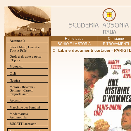
Home page
Chi siamo
Automobili
SCHIO E LA STORIA
RITROVAMENTI
Stivali Moto, Guanti e
::
Libri e documenti cartacei
- PARIGI 
Tute in Pelle
Orologi da auto e polso
d'Epoca
Motocicli
Cicli
Nautica
Motori - Ricambi -
Gomme - Carrelli
trasporto auto
Accessori
Macchine per bambini
Modernariato -
Automobilia
BUGATTI accessori