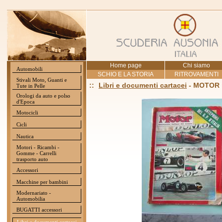
Home page
Chi siamo
Automobili
SCHIO E LA STORIA
RITROVAMENTI
Stivali Moto, Guanti e
::
Libri e documenti cartacei
- MOTOR r
Tute in Pelle
Orologi da auto e polso
d'Epoca
Motocicli
Cicli
Nautica
Motori - Ricambi -
Gomme - Carrelli
trasporto auto
Accessori
Macchine per bambini
Modernariato -
Automobilia
BUGATTI accessori