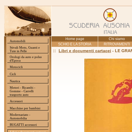
Home page
Chi siamo
Automobili
SCHIO E LA STORIA
RITROVAMENTI
Stivali Moto, Guanti e
::
Libri e documenti cartacei
- LE GRAN
Tute in Pelle
Orologi da auto e polso
d'Epoca
Motocicli
Cicli
Nautica
Motori - Ricambi -
Gomme - Carrelli
trasporto auto
Accessori
Macchine per bambini
Modernariato -
Automobilia
BUGATTI accessori