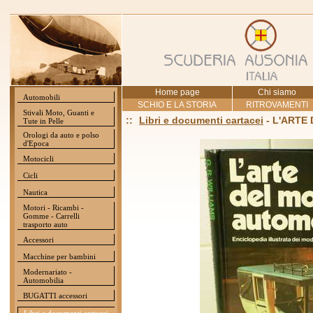
Home page
Chi siamo
Automobili
SCHIO E LA STORIA
RITROVAMENTI
Stivali Moto, Guanti e
::
Libri e documenti cartacei
- L'ARTE
Tute in Pelle
Orologi da auto e polso
d'Epoca
Motocicli
Cicli
Nautica
Motori - Ricambi -
Gomme - Carrelli
trasporto auto
Accessori
Macchine per bambini
Modernariato -
Automobilia
BUGATTI accessori