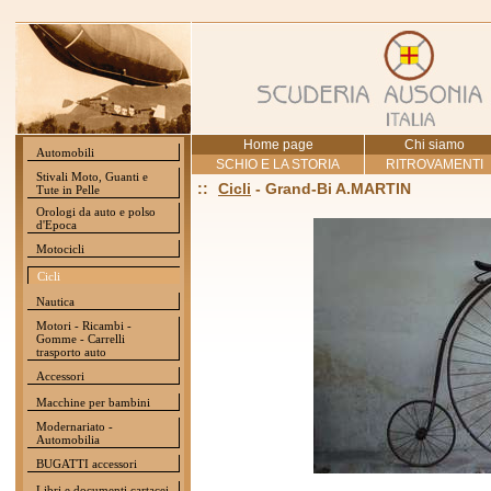
Home page
Chi siamo
Automobili
SCHIO E LA STORIA
RITROVAMENTI
Stivali Moto, Guanti e
::
Cicli
- Grand-Bi A.MARTIN
Tute in Pelle
Orologi da auto e polso
d'Epoca
Motocicli
Cicli
Nautica
Motori - Ricambi -
Gomme - Carrelli
trasporto auto
Accessori
Macchine per bambini
Modernariato -
Automobilia
BUGATTI accessori
Libri e documenti cartacei