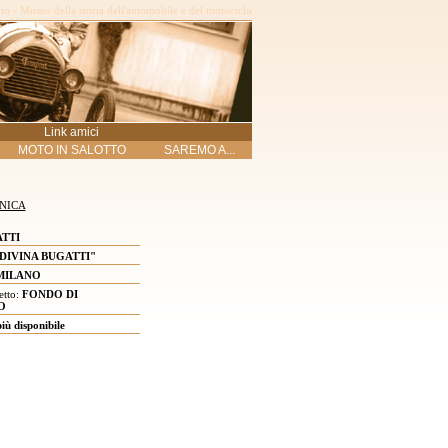
o - Museo della storia dell'automobile e del motociclo
Link amici
MOTO IN SALOTTO
SAREMO A...
NICA
TTI
"DIVINA BUGATTI"
MILANO
etto:
FONDO DI
O
ù disponibile