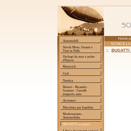
Home p
Automobili
SCHIO E LA
Stivali Moto, Guanti e
::
BUGATTI 
Tute in Pelle
Orologi da auto e polso
d'Epoca
Motocicli
Cicli
Nautica
Motori - Ricambi -
Gomme - Carrelli
trasporto auto
Accessori
Macchine per bambini
Modernariato -
Automobilia
BUGATTI accessori
Libri e documenti cartacei