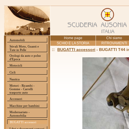
Home page
Chi siamo
Automobili
SCHIO E LA STORIA
RITROVAMENTI
Stivali Moto, Guanti e
::
BUGATTI accessori
- BUGATTI T44 in 
Tute in Pelle
Orologi da auto e polso
d'Epoca
Motocicli
Cicli
Nautica
Motori - Ricambi -
Gomme - Carrelli
trasporto auto
Accessori
Macchine per bambini
Modernariato -
Automobilia
BUGATTI accessori
Libri e documenti cartacei