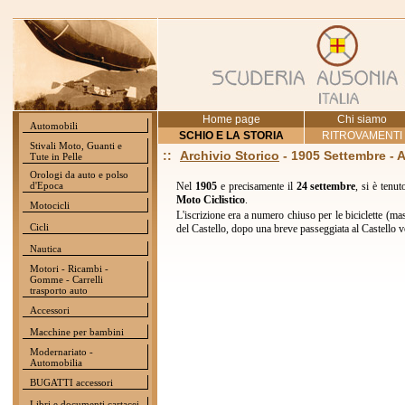
Home page
Chi siamo
Automobili
SCHIO E LA STORIA
RITROVAMENTI
Stivali Moto, Guanti e
::
Archivio Storico
- 1905 Settembre - 
Tute in Pelle
Orologi da auto e polso
d'Epoca
Nel
1905
e precisamente il
24 settembre
, si è tenu
Moto Ciclistico
.
Motocicli
L'iscrizione era a numero chiuso per le biciclette (ma
Cicli
del Castello, dopo una breve passeggiata al Castello ve
Nautica
Motori - Ricambi -
Gomme - Carrelli
trasporto auto
Accessori
Macchine per bambini
Modernariato -
Automobilia
BUGATTI accessori
Libri e documenti cartacei