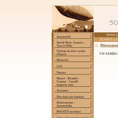
Home p
Automobili
SCHIO E LA
Stivali Moto, Guanti e
::
Ritrovame
Tute in Pelle
Orologi da auto e polso
VW SAMBA 2
d'Epoca
Motocicli
Cicli
Nautica
Motori - Ricambi -
Gomme - Carrelli
trasporto auto
Accessori
Macchine per bambini
Modernariato -
Automobilia
BUGATTI accessori
Libri e documenti cartacei