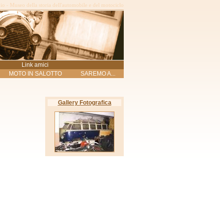
o - Museo della storia dell'automobile e del motociclo
Link amici
MOTO IN SALOTTO
SAREMO A...
Gallery Fotografica