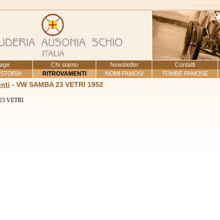
Ausonia Schi
age
Chi siamo
Newsletter
Contatti
 STORIA
RITROVAMENTI
NOMI FAMOSI
TOMBE FAMOSE
nti
- VW SAMBA 23 VETRI 1952
3 VETRI