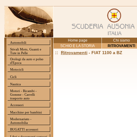
Home page
Chi siamo
Automobili
SCHIO E LA STORIA
RITROVAMENTI
Stivali Moto, Guanti e
::
Ritrovamenti
- FIAT 1100 a BZ
Tute in Pelle
Orologi da auto e polso
d'Epoca
Motocicli
Cicli
Nautica
Motori - Ricambi -
Gomme - Carrelli
trasporto auto
Accessori
Macchine per bambini
Modernariato -
Automobilia
BUGATTI accessori
Libri e documenti cartacei