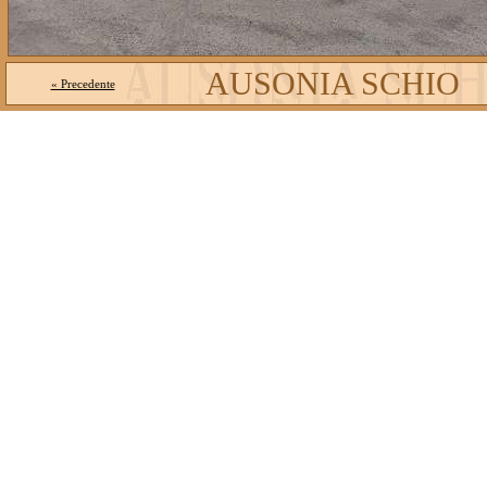
AUSONIA SCHIO
« Precedente