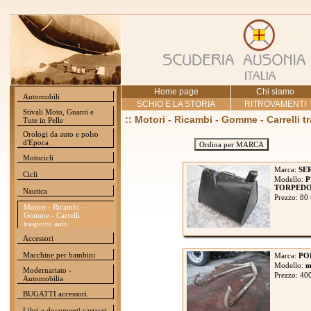
Home page
Chi siamo
Automobili
SCHIO E LA STORIA
RITROVAMENTI
Stivali Moto, Guanti e
:: Motori - Ricambi - Gomme - Carrelli t
Tute in Pelle
Orologi da auto e polso
d'Epoca
Ordina per MARCA
Motocicli
Marca:
SE
Cicli
Modello:
P
TORPED
Nautica
Prezzo: 80
Motori - Ricambi -
Gomme - Carrelli
trasporto auto
Accessori
Macchine per bambini
Marca:
PO
Modello:
m
Modernariato -
Prezzo: 40
Automobilia
BUGATTI accessori
Libri e documenti cartacei