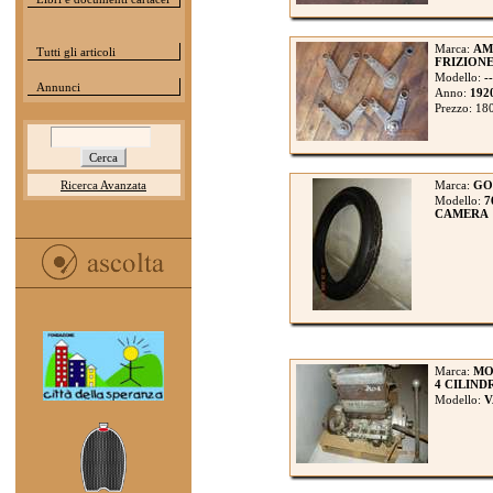
Marca:
AM
Tutti gli articoli
FRIZION
Modello:
--
Annunci
Anno:
192
Prezzo: 18
Ricerca Avanzata
Marca:
GO
Modello:
7
CAMERA
Marca:
MO
4 CILIND
Modello:
V