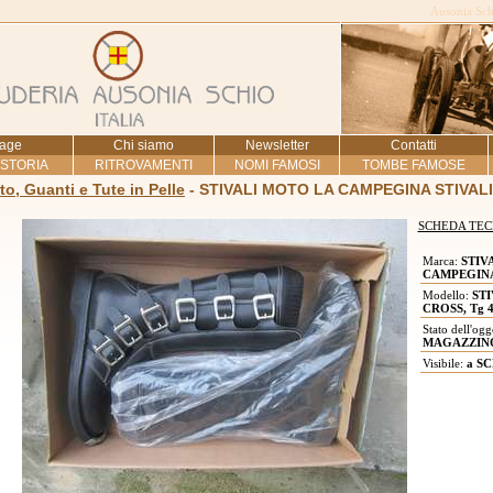
Ausonia Schi
age
Chi siamo
Newsletter
Contatti
 STORIA
RITROVAMENTI
NOMI FAMOSI
TOMBE FAMOSE
to, Guanti e Tute in Pelle
- STIVALI MOTO LA CAMPEGINA STIVALI
SCHEDA TEC
Marca:
STIV
CAMPEGIN
Modello:
STI
CROSS, Tg 40
Stato dell'ogg
MAGAZZINO
Visibile:
a SC