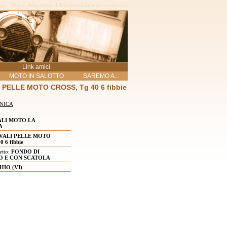
o - Museo della storia dell'automobile e del motociclo
Link amici
MOTO IN SALOTTO
SAREMO A...
 PELLE MOTO CROSS, Tg 40 6 fibbie
NICA
ALI MOTO LA
A
VALI PELLE MOTO
 6 fibbie
etto:
FONDO DI
 E CON SCATOLA
HIO (VI)