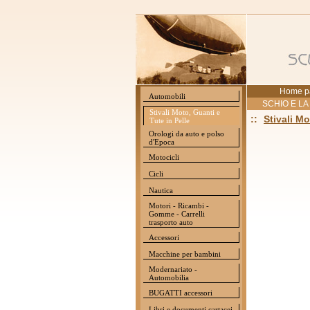
Home p
Automobili
SCHIO E LA
Stivali Moto, Guanti e
::
Stivali Mo
Tute in Pelle
Orologi da auto e polso
d'Epoca
Motocicli
Cicli
Nautica
Motori - Ricambi -
Gomme - Carrelli
trasporto auto
Accessori
Macchine per bambini
Modernariato -
Automobilia
BUGATTI accessori
Libri e documenti cartacei