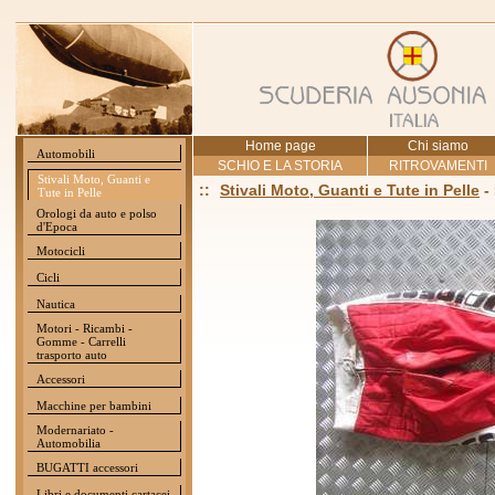
Home page
Chi siamo
Automobili
SCHIO E LA STORIA
RITROVAMENTI
Stivali Moto, Guanti e
::
Stivali Moto, Guanti e Tute in Pelle
-
Tute in Pelle
Orologi da auto e polso
d'Epoca
Motocicli
Cicli
Nautica
Motori - Ricambi -
Gomme - Carrelli
trasporto auto
Accessori
Macchine per bambini
Modernariato -
Automobilia
BUGATTI accessori
Libri e documenti cartacei