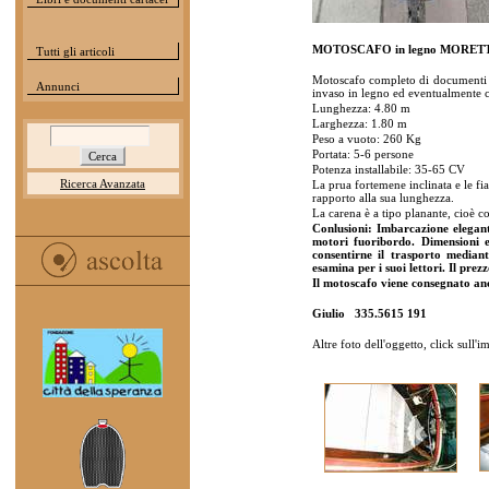
MOTOSCAFO in legno MORET
Tutti gli articoli
Motoscafo completo di documenti or
Annunci
invaso in legno ed eventualmente c
Lunghezza: 4.80 m
Larghezza: 1.80 m
Peso a vuoto: 260 Kg
Portata: 5-6 persone
Potenza installabile: 35-65 CV
Ricerca Avanzata
La prua fortemene inclinata e le fi
rapporto alla sua lunghezza.
La carena è a tipo planante, cioè c
Conlusioni: Imbarcazione elegant
motori fuoribordo. Dimensioni e
consentirne il trasporto median
esamina per i suoi lettori. Il pre
Il motoscafo viene consegnato anc
Giulio 335.5615 191
Altre foto dell'oggetto, click sull'