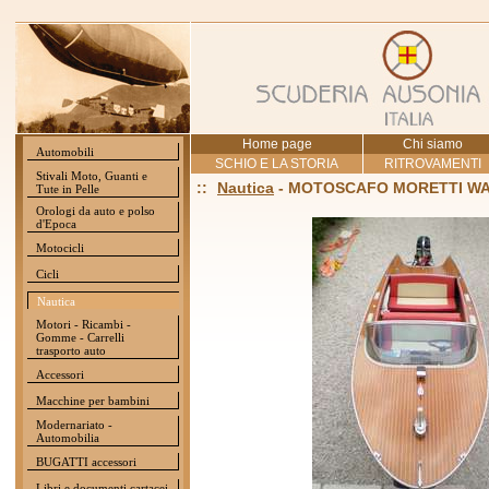
Home page
Chi siamo
Automobili
SCHIO E LA STORIA
RITROVAMENTI
Stivali Moto, Guanti e
::
Nautica
- MOTOSCAFO MORETTI W
Tute in Pelle
Orologi da auto e polso
d'Epoca
Motocicli
Cicli
Nautica
Motori - Ricambi -
Gomme - Carrelli
trasporto auto
Accessori
Macchine per bambini
Modernariato -
Automobilia
BUGATTI accessori
Libri e documenti cartacei