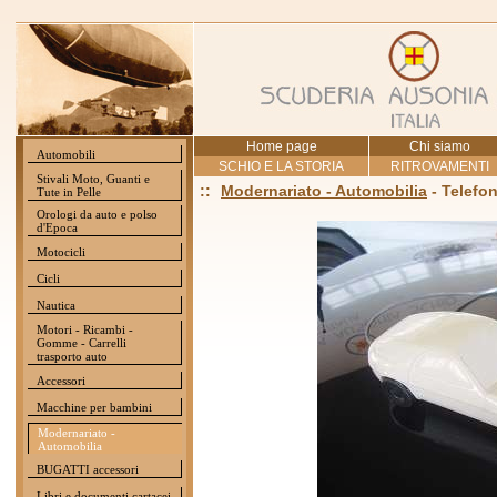
Home page
Chi siamo
Automobili
SCHIO E LA STORIA
RITROVAMENTI
Stivali Moto, Guanti e
::
Modernariato - Automobilia
- Telefo
Tute in Pelle
Orologi da auto e polso
d'Epoca
Motocicli
Cicli
Nautica
Motori - Ricambi -
Gomme - Carrelli
trasporto auto
Accessori
Macchine per bambini
Modernariato -
Automobilia
BUGATTI accessori
Libri e documenti cartacei