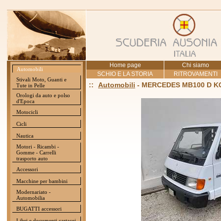
Home page
Chi siamo
Automobili
SCHIO E LA STORIA
RITROVAMENTI
Stivali Moto, Guanti e
::
Automobili
- MERCEDES MB100 D KOM
Tute in Pelle
Orologi da auto e polso
d'Epoca
Motocicli
Cicli
Nautica
Motori - Ricambi -
Gomme - Carrelli
trasporto auto
Accessori
Macchine per bambini
Modernariato -
Automobilia
BUGATTI accessori
Libri e documenti cartacei