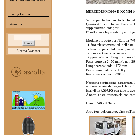
MERCEDES MB100 D KOMBI bus
Tutti gli articoli
Vendo perchè ho trovato finalmente
Annunci
Questo è il solo in vendita con 
supplementari compresi!
E' sufficiente la patente B per i 9 
Modello prodotto per l'Europa (W631
. il frontale spiovente ed incllinato
. i fanali trapezioidali, non quadrat
Ricerca Avanzata
. volante a 4 razze, anzichè 2
. tappezzeria con disegno chiaro e 
Passo corto da 2450 mm (e non 2
Lunghezza veicolo 4472 mm
Peso rimorchiabile 1200 Kg
Revisione scaduta 05/2025
Necessita sostituzione parabrezza 
scorrevole laterale, leggeri ritocchi
Iscrivibile ASI/CRS con tutte le age
A parte, posso trasportarlo con carr
Gianni 348.2969497
Altre foto dell'oggetto, click sull'