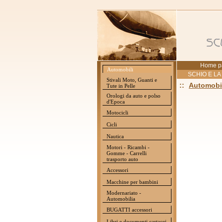
Home p
Automobili
SCHIO E LA
Stivali Moto, Guanti e
::
Automobi
Tute in Pelle
Orologi da auto e polso
d'Epoca
Motocicli
Cicli
Nautica
Motori - Ricambi -
Gomme - Carrelli
trasporto auto
Accessori
Macchine per bambini
Modernariato -
Automobilia
BUGATTI accessori
Libri e documenti cartacei