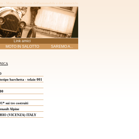
o - Museo della storia dell'automobile e del motociclo
Link amici
MOTO IN SALOTTO
SAREMO A...
NICA
O
otipo barchetta - telaio 001
00
1* sui tre costruiti
nault Alpine
HIO (VICENZA) ITALY