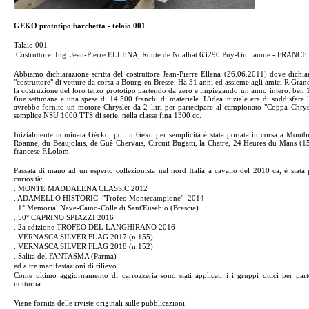
GEKO prototipo barchetta - telaio 001
Talaio 001
Costruttore: Ing. Jean-Pierre ELLENA, Route de Noalhat 63290 Puy-Guillaume - FRANCE
Abbiamo dichiarazione scritta del costruttore Jean-Pierre Ellena (26.06.2011) dove dich
"costruttore" di vetture da corsa a Bourg-en Bresse. Ha 31 anni ed assieme agli amici R.Gran
la costruzione del loro terzo prototipo partendo da zero e impiegando un anno intero: ben 
fine settimana e una spesa di 14.500 franchi di materiele. L'idea iniziale era di soddisfare l
avrebbe fornito un motore Chrysler da 2 litri per partecipare al campionato "Coppa Chry
semplice NSU 1000 TTS di serie, nella classe fina 1300 cc.
Inizialmente nominata Gécko, poi in Geko per semplicità è stata portata in corsa a Mont
Roanne, du Beaujolais, de Guè Chervais, Circuit Bugatti, la Chatre, 24 Heures du Mans (1
francese F.Lolom.
Passata di mano ad un esperto collezionista nel nord Italia a cavallo del 2010 ca, è stata
curiosità:
. MONTE MADDALENA CLASSìC 2012
. ADAMELLO HISTORIC "Trofeo Montecampione" 2014
. 1° Memorial Nave-Caino-Colle di Sant'Eusebio (Brescia)
. 50° CAPRINO SPIAZZI 2016
. 2a edizione TROFEO DEL LANGHIRANO 2016
. VERNASCA SILVER FLAG 2017 (n.155)
. VERNASCA SILVER FLAG 2018 (n.152)
. Salita del FANTASMA (Parma)
ed altre manifestazioni di rilievo.
Come ultimo aggiornamento di carrozzeria sono stati applicati i i gruppi ottici per part
notturna.
Viene fornita delle riviste originali sulle pubblicazioni: