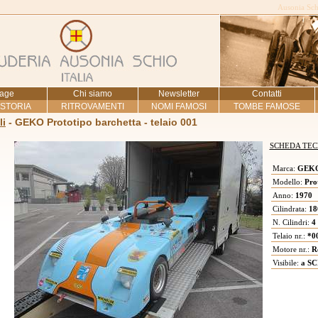
Ausonia Schi
age
Chi siamo
Newsletter
Contatti
 STORIA
RITROVAMENTI
NOMI FAMOSI
TOMBE FAMOSE
li
- GEKO Prototipo barchetta - telaio 001
SCHEDA TEC
Marca:
GEK
Modello:
Prot
Anno:
1970
Cilindrata:
18
N. Cilindri:
4
Telaio nr.:
*00
Motore nr.:
Re
Visibile:
a SC