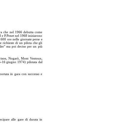
iara che nel 1966 debutta come
d e P.Penet nel 1968 iniziarono
1600 ore nelle giornate perse e
e richieste di un pilota che gli
sler" ma poi deciso per un più
brison, Nogarò, Mont Ventoux,
5-16 giugno 1974) pilotata dal
 portata in gara con successo e
ecipare alle gare di durata in