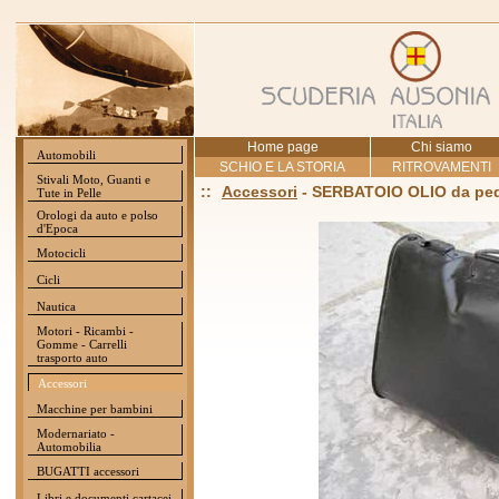
Home page
Chi siamo
Automobili
SCHIO E LA STORIA
RITROVAMENTI
Stivali Moto, Guanti e
::
Accessori
- SERBATOIO OLIO da pe
Tute in Pelle
Orologi da auto e polso
d'Epoca
Motocicli
Cicli
Nautica
Motori - Ricambi -
Gomme - Carrelli
trasporto auto
Accessori
Macchine per bambini
Modernariato -
Automobilia
BUGATTI accessori
Libri e documenti cartacei