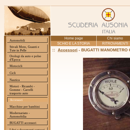
Home page
Chi siamo
Automobili
SCHIO E LA STORIA
RITROVAMENTI
Stivali Moto, Guanti e
::
Accessori
- BUGATTI MANOMETRO O
Tute in Pelle
Orologi da auto e polso
d'Epoca
Motocicli
Cicli
Nautica
Motori - Ricambi -
Gomme - Carrelli
trasporto auto
Accessori
Macchine per bambini
Modernariato -
Automobilia
BUGATTI accessori
Libri e documenti cartacei