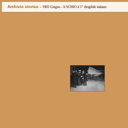
Archivio storico -
1905 Giugno - A SCHIO il 1° dirigibile italiano