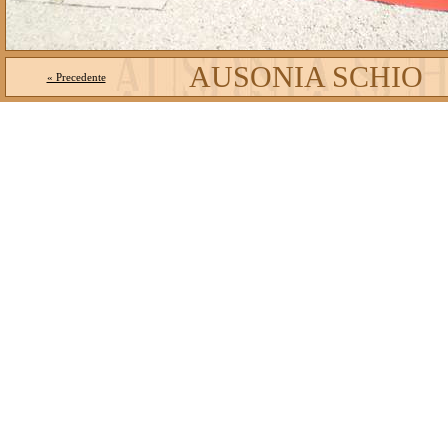
AUSONIA SCHIO
« Precedente