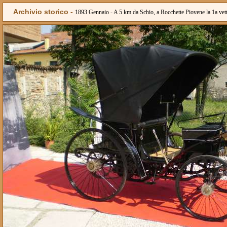
Archivio storico -
1893 Gennaio - A 5 km da Schio, a Rocchette Piovene la 1a vettur