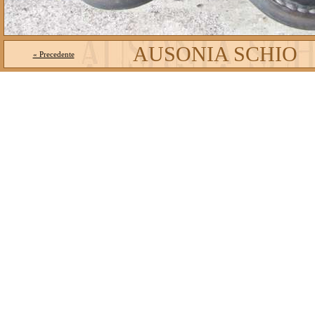
AUSONIA SCHIO
« Precedente