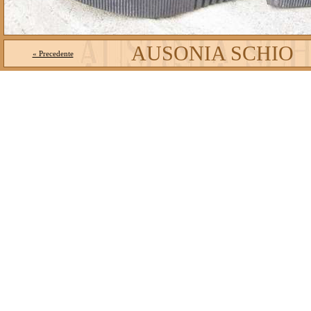
AUSONIA SCHIO
« Precedente