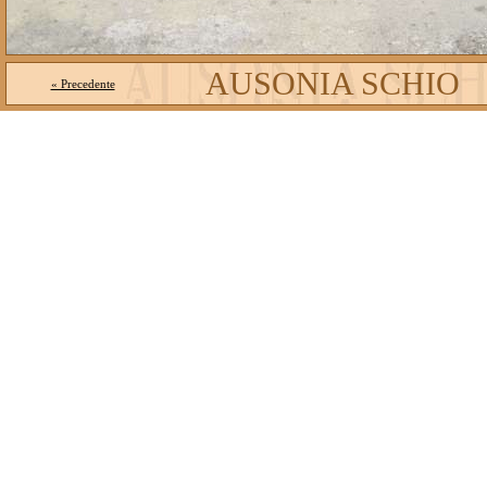
AUSONIA SCHIO
« Precedente