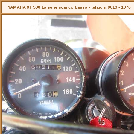
YAMAHA XT 500 1a serie scarico basso - telaio n.0019 -
1976