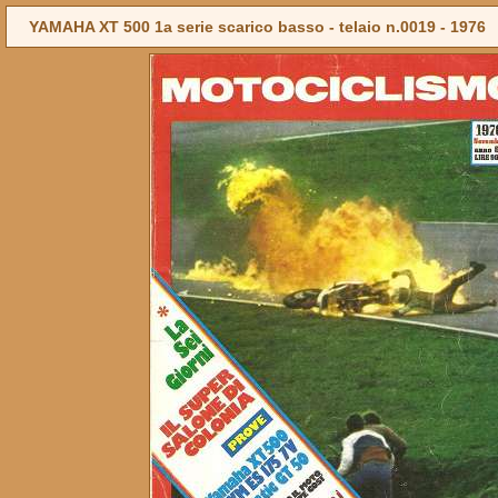
YAMAHA XT 500 1a serie scarico basso - telaio n.0019 -
1976