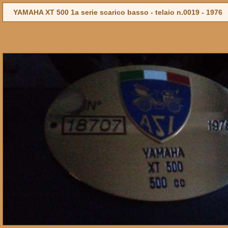
YAMAHA XT 500 1a serie scarico basso - telaio n.0019 -
1976