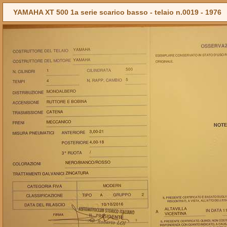
YAMAHA XT 500 1a serie scarico basso - telaio n.0019 -
1976