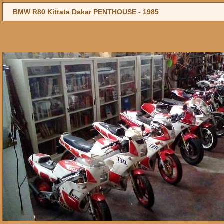
BMW R80 Kittata Dakar PENTHOUSE -
1985