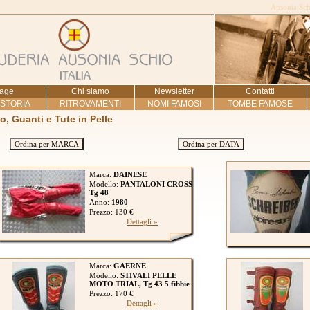
Ausonia Schi
age
Chi siamo
Newsletter
Contatti
 STORIA
RITROVAMENTI
NOMI FAMOSI
TOMBE FAMOSE
to, Guanti e Tute in Pelle
Ordina per MARCA
Ordina per DATA
Marca:
DAINESE
Modello:
PANTALONI CROSS
Tg 48
Anno:
1980
Prezzo: 130 €
Dettagli »
Marca:
GAERNE
Modello:
STIVALI PELLE
MOTO TRIAL, Tg 43 5 fibbie
Prezzo: 170 €
Dettagli »