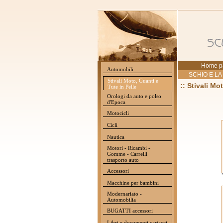
Home p
Automobili
SCHIO E LA
Stivali Moto, Guanti e
:: Stivali Mo
Tute in Pelle
Orologi da auto e polso
d'Epoca
Motocicli
Cicli
Nautica
Motori - Ricambi -
Gomme - Carrelli
trasporto auto
Accessori
Macchine per bambini
Modernariato -
Automobilia
BUGATTI accessori
Libri e documenti cartacei