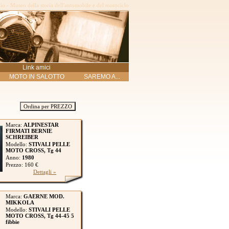
o - Museo della storia dell'automobile e del motociclo
Link amici
MOTO IN SALOTTO
SAREMO A...
Ordina per PREZZO
Marca:
ALPINESTAR
FIRMATI BERNIE
SCHREIBER
Modello:
STIVALI PELLE
MOTO CROSS, Tg 44
Anno:
1980
Prezzo: 160 €
Dettagli »
Marca:
GAERNE MOD.
MIKKOLA
Modello:
STIVALI PELLE
MOTO CROSS, Tg 44-45 5
fibbie