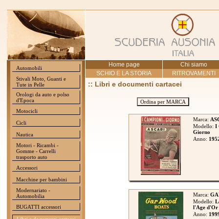
Home page
Chi siamo
Automobili
SCHIO E LA STORIA
RITROVAMENTI
Stivali Moto, Guanti e
:: Libri e documenti cartacei
Tute in Pelle
Orologi da auto e polso
d'Epoca
Ordina per MARCA
Motocicli
Marca:
AS
Cicli
Modello:
I
Giorno
Nautica
Anno:
195
Motori - Ricambi -
Gomme - Carrelli
trasporto auto
Accessori
Macchine per bambini
Modernariato -
Marca:
GA
Automobilia
Modello:
L
BUGATTI accessori
l'Age d'Or
Anno:
199