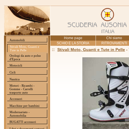
Home page
Chi siamo
Automobili
SCHIO E LA STORIA
RITROVAMENTI
Stivali Moto, Guanti e
::
Stivali Moto, Guanti e Tute in Pelle
-
Tute in Pelle
Orologi da auto e polso
d'Epoca
Motocicli
Cicli
Nautica
Motori - Ricambi -
Gomme - Carrelli
trasporto auto
Accessori
Macchine per bambini
Modernariato -
Automobilia
BUGATTI accessori
Libri e documenti cartacei