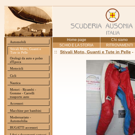
Home page
Chi siamo
Automobili
SCHIO E LA STORIA
RITROVAMENTI
Stivali Moto, Guanti e
::
Stivali Moto, Guanti e Tute in Pelle
-
Tute in Pelle
Orologi da auto e polso
d'Epoca
Motocicli
Cicli
Nautica
Motori - Ricambi -
Gomme - Carrelli
trasporto auto
Accessori
Macchine per bambini
Modernariato -
Automobilia
BUGATTI accessori
Libri e documenti cartacei