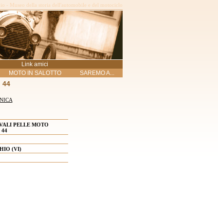
o - Museo della storia dell'automobile e del motociclo
Link amici
MOTO IN SALOTTO
SAREMO A...
 44
NICA
VALI PELLE MOTO
 44
HIO (VI)