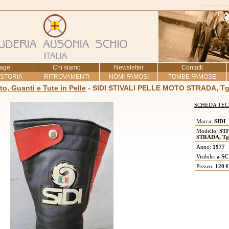
Ausonia Schi
age
Chi siamo
Newsletter
Contatti
 STORIA
RITROVAMENTI
NOMI FAMOSI
TOMBE FAMOSE
to, Guanti e Tute in Pelle
- SIDI STIVALI PELLE MOTO STRADA, Tg
SCHEDA TEC
Marca:
SIDI
Modello:
STI
STRADA, Tg
Anno:
1977
Visibile:
a SC
Prezzo:
120 €