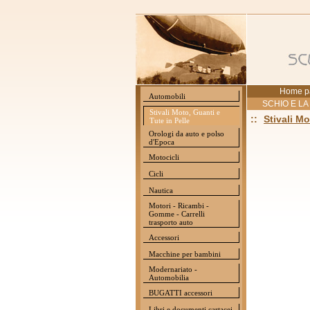
Home p
Automobili
SCHIO E LA
Stivali Moto, Guanti e
::
Stivali Mo
Tute in Pelle
Orologi da auto e polso
d'Epoca
Motocicli
Cicli
Nautica
Motori - Ricambi -
Gomme - Carrelli
trasporto auto
Accessori
Macchine per bambini
Modernariato -
Automobilia
BUGATTI accessori
Libri e documenti cartacei