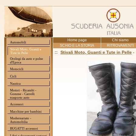
Home page
Chi siamo
Automobili
SCHIO E LA STORIA
RITROVAMENTI
Stivali Moto, Guanti e
::
Stivali Moto, Guanti e Tute in Pelle
-
Tute in Pelle
Orologi da auto e polso
d'Epoca
Motocicli
Cicli
Nautica
Motori - Ricambi -
Gomme - Carrelli
trasporto auto
Accessori
Macchine per bambini
Modernariato -
Automobilia
BUGATTI accessori
Libri e documenti cartacei