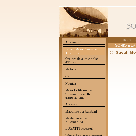
Home p
Automobili
SCHIO E LA
Stivali Moto, Guanti e
::
Stivali Mo
Tute in Pelle
Orologi da auto e polso
d'Epoca
Motocicli
Cicli
Nautica
Motori - Ricambi -
Gomme - Carrelli
trasporto auto
Accessori
Macchine per bambini
Modernariato -
Automobilia
BUGATTI accessori
Libri e documenti cartacei