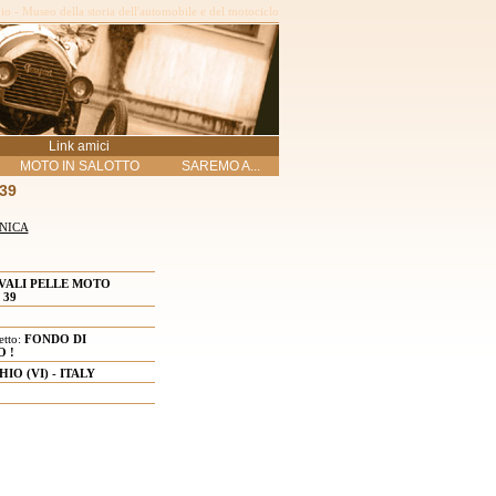
o - Museo della storia dell'automobile e del motociclo
Link amici
MOTO IN SALOTTO
SAREMO A...
39
NICA
VALI PELLE MOTO
 39
etto:
FONDO DI
 !
HIO (VI) - ITALY