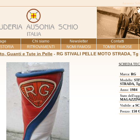
Ausonia Schi
age
Chi siamo
Newsletter
Contatti
 STORIA
RITROVAMENTI
NOMI FAMOSI
TOMBE FAMOSE
to, Guanti e Tute in Pelle
- RG STIVALI PELLE MOTO STRADA, Tg 
SCHEDA TEC
Marca:
RG
Modello:
STI
STRADA, Tg
Anno:
1984
Stato dell'ogg
MAGAZZINO
Visibile:
a SC
Prezzo:
150 €