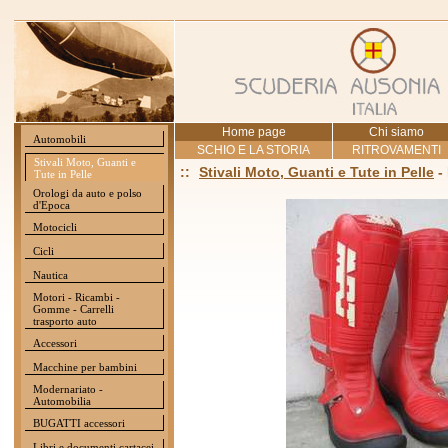
Home page
Chi siamo
Automobili
SCHIO E LA STORIA
RITROVAMENTI
Stivali Moto, Guanti e
::
Stivali Moto, Guanti e Tute in Pelle
-
Tute in Pelle
Orologi da auto e polso
d'Epoca
Motocicli
Cicli
Nautica
Motori - Ricambi -
Gomme - Carrelli
trasporto auto
Accessori
Macchine per bambini
Modernariato -
Automobilia
BUGATTI accessori
Libri e documenti cartacei