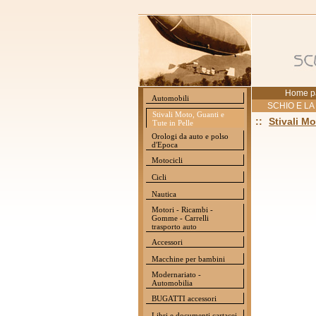
Home p
Automobili
SCHIO E LA
Stivali Moto, Guanti e
::
Stivali Mo
Tute in Pelle
Orologi da auto e polso
d'Epoca
Motocicli
Cicli
Nautica
Motori - Ricambi -
Gomme - Carrelli
trasporto auto
Accessori
Macchine per bambini
Modernariato -
Automobilia
BUGATTI accessori
Libri e documenti cartacei