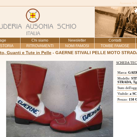
Ausonia Schi
age
Chi siamo
Newsletter
Contatti
 STORIA
RITROVAMENTI
NOMI FAMOSI
TOMBE FAMOSE
to, Guanti e Tute in Pelle
- GAERNE STIVALI PELLE MOTO STRADA
SCHEDA TEC
Marca:
GAE
Modello:
STI
STRADA, Tg
Stato dell'ogg
Visibile:
a SC
Prezzo:
150 €