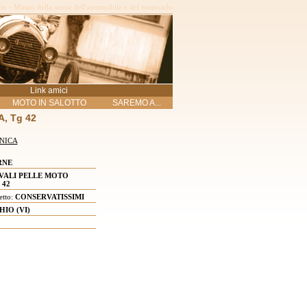
o - Museo della storia dell'automobile e del motociclo
Link amici
MOTO IN SALOTTO
SAREMO A...
, Tg 42
NICA
RNE
VALI PELLE MOTO
 42
etto:
CONSERVATISSIMI
HIO (VI)