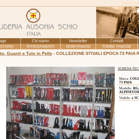
Ausonia Schi
age
Chi siamo
Newsletter
Contatti
 STORIA
RITROVAMENTI
NOMI FAMOSI
TOMBE FAMOSE
to, Guanti e Tute in Pelle
- COLLEZIONE STIVALI EPOCA 73 PAIA R
SCHEDA TEC
Marca:
COLL
73 PAIA
Modello:
RG,
ALPINESTA
Visibile:
a SC