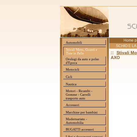
Home p
Automobili
SCHIO E LA
Stivali Moto, Guanti e
::
Stivali Mo
Tute in Pelle
AXO
Orologi da auto e polso
d'Epoca
Motocicli
Cicli
Nautica
Motori - Ricambi -
Gomme - Carrelli
trasporto auto
Accessori
Macchine per bambini
Modernariato -
Automobilia
BUGATTI accessori
Libri e documenti cartacei