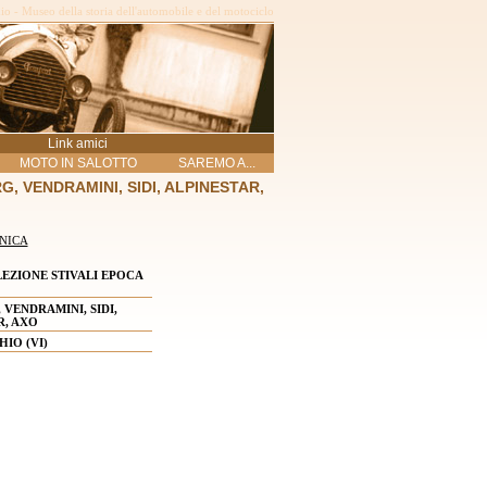
o - Museo della storia dell'automobile e del motociclo
Link amici
MOTO IN SALOTTO
SAREMO A...
G, VENDRAMINI, SIDI, ALPINESTAR,
NICA
EZIONE STIVALI EPOCA
 VENDRAMINI, SIDI,
R, AXO
HIO (VI)