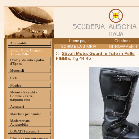
Home page
Chi siamo
Automobili
SCHIO E LA STORIA
RITROVAMENTI
Stivali Moto, Guanti e
::
Stivali Moto, Guanti e Tute in Pelle
-
Tute in Pelle
FIBBIE, Tg 44-45
Orologi da auto e polso
d'Epoca
Motocicli
Cicli
Nautica
Motori - Ricambi -
Gomme - Carrelli
trasporto auto
Accessori
Macchine per bambini
Modernariato -
Automobilia
BUGATTI accessori
Libri e documenti cartacei