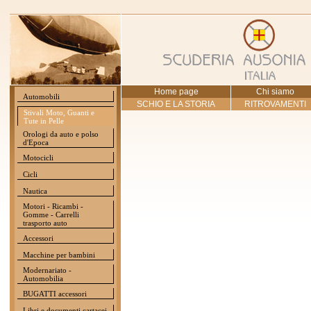
Home page
Chi siamo
Automobili
SCHIO E LA STORIA
RITROVAMENTI
Stivali Moto, Guanti e
Tute in Pelle
Orologi da auto e polso
d'Epoca
Motocicli
Cicli
Nautica
Motori - Ricambi -
Gomme - Carrelli
trasporto auto
Accessori
Macchine per bambini
Modernariato -
Automobilia
BUGATTI accessori
Libri e documenti cartacei