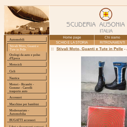
Home page
Chi siamo
Automobili
SCHIO E LA STORIA
RITROVAMENTI
Stivali Moto, Guanti e
::
Stivali Moto, Guanti e Tute in Pelle
-
Tute in Pelle
Orologi da auto e polso
d'Epoca
Motocicli
Cicli
Nautica
Motori - Ricambi -
Gomme - Carrelli
trasporto auto
Accessori
Macchine per bambini
Modernariato -
Automobilia
BUGATTI accessori
Libri e documenti cartacei