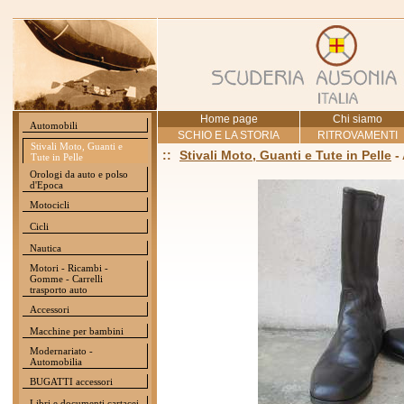
Home page
Chi siamo
Automobili
SCHIO E LA STORIA
RITROVAMENTI
Stivali Moto, Guanti e
::
Stivali Moto, Guanti e Tute in Pelle
-
Tute in Pelle
Orologi da auto e polso
d'Epoca
Motocicli
Cicli
Nautica
Motori - Ricambi -
Gomme - Carrelli
trasporto auto
Accessori
Macchine per bambini
Modernariato -
Automobilia
BUGATTI accessori
Libri e documenti cartacei