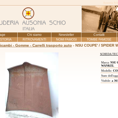
Ausonia Schi
age
Chi siamo
Newsletter
Contatti
 STORIA
RITROVAMENTI
NOMI FAMOSI
TOMBE FAMOSE
Ricambi - Gomme - Carrelli trasporto auto
- NSU COUPE' / SPIDER
SCHEDA TEC
Marca:
NSU C
WANKEL
Modello:
COF
Stato dell'ogg
Visibile:
a 36