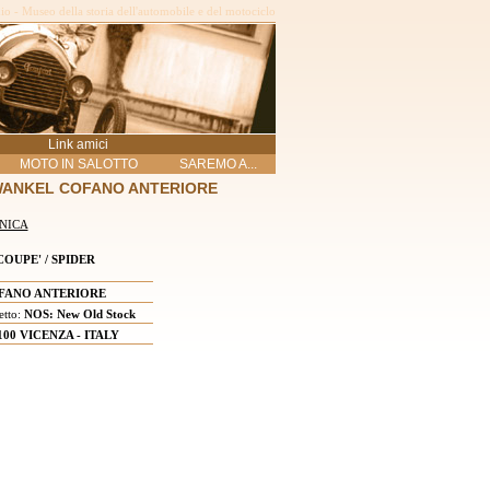
o - Museo della storia dell'automobile e del motociclo
Link amici
MOTO IN SALOTTO
SAREMO A...
 WANKEL COFANO ANTERIORE
NICA
OUPE' / SPIDER
ANO ANTERIORE
etto:
NOS: New Old Stock
100 VICENZA - ITALY