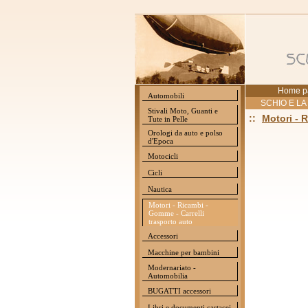
Home p
Automobili
SCHIO E LA
Stivali Moto, Guanti e
::
Motori - 
Tute in Pelle
Orologi da auto e polso
d'Epoca
Motocicli
Cicli
Nautica
Motori - Ricambi -
Gomme - Carrelli
trasporto auto
Accessori
Macchine per bambini
Modernariato -
Automobilia
BUGATTI accessori
Libri e documenti cartacei