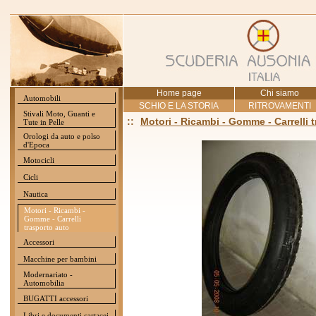
Home page
Chi siamo
Automobili
SCHIO E LA STORIA
RITROVAMENTI
Stivali Moto, Guanti e
::
Motori - Ricambi - Gomme - Carrelli 
Tute in Pelle
Orologi da auto e polso
d'Epoca
Motocicli
Cicli
Nautica
Motori - Ricambi -
Gomme - Carrelli
trasporto auto
Accessori
Macchine per bambini
Modernariato -
Automobilia
BUGATTI accessori
Libri e documenti cartacei